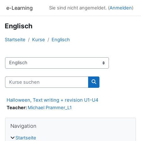
Zum Hauptinhalt
e-Learning
Sie sind nicht angemeldet. (
Anmelden
)
Englisch
Startseite
Kurse
Englisch
Kursbereiche
Kurse suchen
Kurse suchen
Halloween, Text writing + revision U1-U4
Teacher:
Michael Prammer_L1
Blöcke
Navigation überspringen
Navigation
Startseite