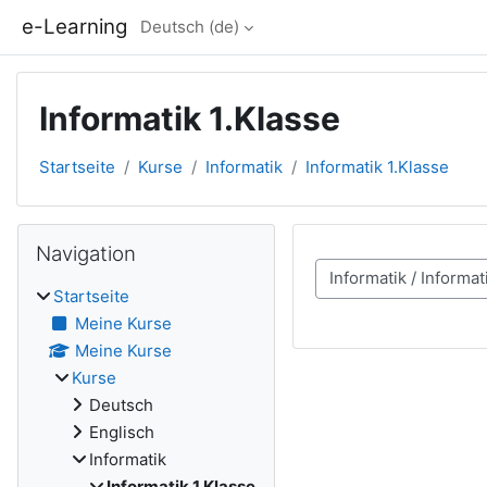
Zum Hauptinhalt
e-Learning
Deutsch ‎(de)‎
Informatik 1.Klasse
Startseite
Kurse
Informatik
Informatik 1.Klasse
Blöcke
Navigation überspringen
Navigation
Kursbereiche
Startseite
Meine Kurse
Meine Kurse
Kurse
Deutsch
Englisch
Informatik
Informatik 1.Klasse