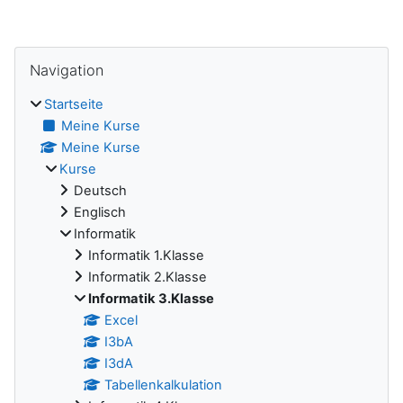
Blöcke
Navigation überspringen
Navigation
Startseite
Meine Kurse
Meine Kurse
Kurse
Deutsch
Englisch
Informatik
Informatik 1.Klasse
Informatik 2.Klasse
Informatik 3.Klasse
Excel
I3bA
I3dA
Tabellenkalkulation